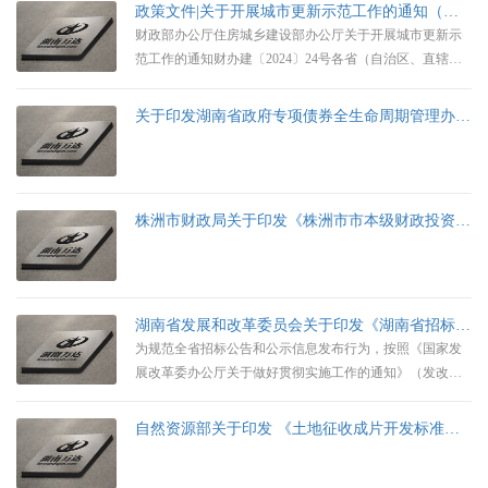
政策文件|关于开展城市更新示范工作的通知（中央财政对示范城市给予定额补助）
财政部办公厅住房城乡建设部办公厅关于开展城市更新示
范工作的通知财办建〔2024〕24号各省（自治区、直辖
市）财政厅（局）、住房城乡建设厅（局）：为贯彻党的
二十大关于“实施城市更新行动”的要求，落实中央经济工
关于印发湖南省政府专项债券全生命周期管理办法的通知
作会议具体部署，自2024年起，中央财政创新方式方法，
支持部分城市开展城市更新示范工作，重点支持城市基础
设施更新改造，进一步完善城市功能、提升城市品质、改
善人居环境，推动建立“好社区、好城区”，促进城市基础
株洲市财政局关于印发《株洲市市本级财政投资评审管理办法》
设施建设
湖南省发展和改革委员会关于印发《湖南省招标公告和公示信息发布管理办法》的通知
为规范全省招标公告和公示信息发布行为，按照《国家发
展改革委办公厅关于做好贯彻实施工作的通知》（发改办
法规〔2017〕2012号）要求，省发展改革委制定了《湖南
省招标公告和公示信息发布管理办法》。现印发你们，请
自然资源部关于印发 《土地征收成片开发标准》的通知
遵照执行。